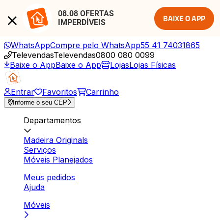
08.08 OFERTAS 
BAIXE O APP
IMPERDÍVEIS
WhatsApp
Compre pelo WhatsApp
55 41 74031865
Televendas
Televendas
0800 080 0099
Baixe o App
Baixe o App
Lojas
Lojas Físicas
Entrar
Favoritos
Carrinho
Informe o seu CEP
Departamentos
Madeira Originals
Serviços
Móveis Planejados
Meus pedidos
Ajuda
Móveis