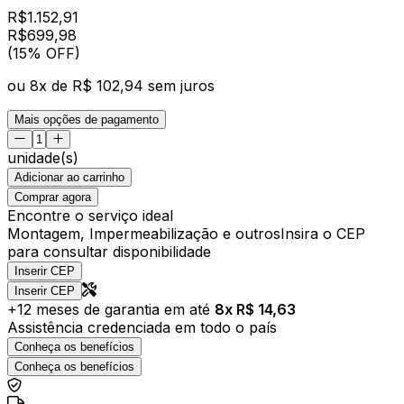
R$
1.152,91
R$
699
,
98
(15% OFF)
ou
8
x de
R$ 102,94
sem juros
Mais opções de pagamento
unidade(s)
Adicionar ao carrinho
Comprar agora
Encontre o serviço ideal
Montagem, Impermeabilização e outros
Insira o CEP
para consultar disponibilidade
Inserir CEP
Inserir CEP
+
12
meses de garantia em até
8
x R$
14,63
Assistência credenciada em todo o país
Conheça os benefícios
Conheça os benefícios