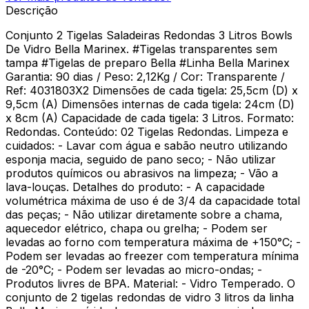
Descrição
Conjunto 2 Tigelas Saladeiras Redondas 3 Litros Bowls
De Vidro Bella Marinex. #Tigelas transparentes sem
tampa #Tigelas de preparo Bella #Linha Bella Marinex
Garantia: 90 dias / Peso: 2,12Kg / Cor: Transparente /
Ref: 4031803X2 Dimensões de cada tigela: 25,5cm (D) x
9,5cm (A) Dimensões internas de cada tigela: 24cm (D)
x 8cm (A) Capacidade de cada tigela: 3 Litros. Formato:
Redondas. Conteúdo: 02 Tigelas Redondas. Limpeza e
cuidados: - Lavar com água e sabão neutro utilizando
esponja macia, seguido de pano seco; - Não utilizar
produtos químicos ou abrasivos na limpeza; - Vão a
lava-louças. Detalhes do produto: - A capacidade
volumétrica máxima de uso é de 3/4 da capacidade total
das peças; - Não utilizar diretamente sobre a chama,
aquecedor elétrico, chapa ou grelha; - Podem ser
levadas ao forno com temperatura máxima de +150°C; -
Podem ser levadas ao freezer com temperatura mínima
de -20°C; - Podem ser levadas ao micro-ondas; -
Produtos livres de BPA. Material: - Vidro Temperado. O
conjunto de 2 tigelas redondas de vidro 3 litros da linha