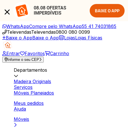
08.08 OFERTAS 
BAIXE O APP
IMPERDÍVEIS
WhatsApp
Compre pelo WhatsApp
55 41 74031865
Televendas
Televendas
0800 080 0099
Baixe o App
Baixe o App
Lojas
Lojas Físicas
Entrar
Favoritos
Carrinho
Informe o seu CEP
Departamentos
Madeira Originals
Serviços
Móveis Planejados
Meus pedidos
Ajuda
Móveis