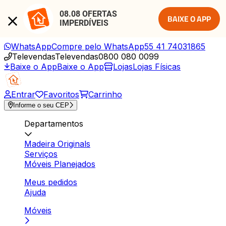
08.08 OFERTAS 
BAIXE O APP
IMPERDÍVEIS
WhatsApp
Compre pelo WhatsApp
55 41 74031865
Televendas
Televendas
0800 080 0099
Baixe o App
Baixe o App
Lojas
Lojas Físicas
Entrar
Favoritos
Carrinho
Informe o seu CEP
Departamentos
Madeira Originals
Serviços
Móveis Planejados
Meus pedidos
Ajuda
Móveis