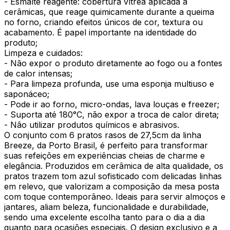
- Esmalte reagente: cobertura vítrea aplicada a
cerâmicas, que reage quimicamente durante a queima
no forno, criando efeitos únicos de cor, textura ou
acabamento. É papel importante na identidade do
produto;
Limpeza e cuidados:
- Não expor o produto diretamente ao fogo ou a fontes
de calor intensas;
- Para limpeza profunda, use uma esponja multiuso e
saponáceo;
- Pode ir ao forno, micro-ondas, lava louças e freezer;
- Suporta até 180°C, não expor a troca de calor direta;
- Não utilizar produtos químicos e abrasivos.
O conjunto com 6 pratos rasos de 27,5cm da linha
Breeze, da Porto Brasil, é perfeito para transformar
suas refeições em experiências cheias de charme e
elegância. Produzidos em cerâmica de alta qualidade, os
pratos trazem tom azul sofisticado com delicadas linhas
em relevo, que valorizam a composição da mesa posta
com toque contemporâneo. Ideais para servir almoços e
jantares, aliam beleza, funcionalidade e durabilidade,
sendo uma excelente escolha tanto para o dia a dia
quanto para ocasiões especiais. O design exclusivo e a