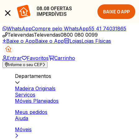
08.08 OFERTAS 
BAIXE O APP
IMPERDÍVEIS
WhatsApp
Compre pelo WhatsApp
55 41 74031865
Televendas
Televendas
0800 080 0099
Baixe o App
Baixe o App
Lojas
Lojas Físicas
Entrar
Favoritos
Carrinho
Informe o seu CEP
Departamentos
Madeira Originals
Serviços
Móveis Planejados
Meus pedidos
Ajuda
Móveis