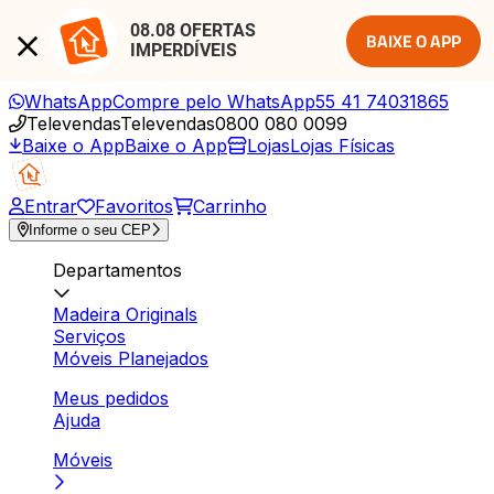
08.08 OFERTAS 
BAIXE O APP
IMPERDÍVEIS
WhatsApp
Compre pelo WhatsApp
55 41 74031865
Televendas
Televendas
0800 080 0099
Baixe o App
Baixe o App
Lojas
Lojas Físicas
Entrar
Favoritos
Carrinho
Informe o seu CEP
Departamentos
Madeira Originals
Serviços
Móveis Planejados
Meus pedidos
Ajuda
Móveis