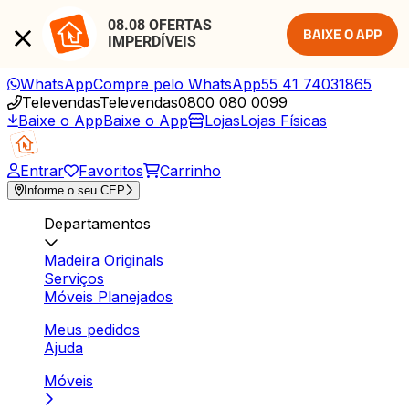
08.08 OFERTAS 
BAIXE O APP
IMPERDÍVEIS
WhatsApp
Compre pelo WhatsApp
55 41 74031865
Televendas
Televendas
0800 080 0099
Baixe o App
Baixe o App
Lojas
Lojas Físicas
Entrar
Favoritos
Carrinho
Informe o seu CEP
Departamentos
Madeira Originals
Serviços
Móveis Planejados
Meus pedidos
Ajuda
Móveis