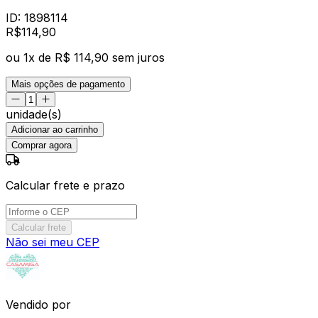
ID:
1898114
R$
114
,
90
ou
1
x de
R$ 114,90
sem juros
Mais opções de pagamento
unidade(s)
Adicionar ao carrinho
Comprar agora
Calcular frete e prazo
Calcular frete
Não sei meu CEP
Vendido por