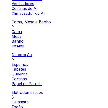
Ventiladores
Cortinas de Ar
Climatizador de Ar
Cama, Mesa e Banho
Cama
Mesa
Banho
Infantil
Decoração
Espelhos
Tapetes
Quadros
Cortinas
Papel de Parede
Eletrodomésticos
Geladeira
Fogão