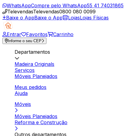
WhatsApp
Compre pelo WhatsApp
55 41 74031865
Televendas
Televendas
0800 080 0099
Baixe o App
Baixe o App
Lojas
Lojas Físicas
Entrar
Favoritos
Carrinho
Informe o seu CEP
Departamentos
Madeira Originals
Serviços
Móveis Planejados
Meus pedidos
Ajuda
Móveis
Móveis Planejados
Reforma e Construção
Outros departamentos