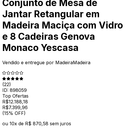
Conjunto de Mesa de
Jantar Retangular em
Madeira Maciça com Vidro
e 8 Cadeiras Genova
Monaco Yescasa
Vendido e entregue por
MadeiraMadeira
(
22
)
ID:
898059
Top Ofertas
R$
12.188,18
R$
7.399
,
96
(15% OFF)
ou
10
x de
R$ 870,58
sem juros