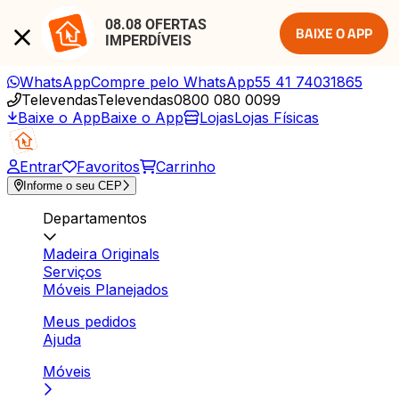
08.08 OFERTAS 
BAIXE O APP
IMPERDÍVEIS
WhatsApp
Compre pelo WhatsApp
55 41 74031865
Televendas
Televendas
0800 080 0099
Baixe o App
Baixe o App
Lojas
Lojas Físicas
Entrar
Favoritos
Carrinho
Informe o seu CEP
Departamentos
Madeira Originals
Serviços
Móveis Planejados
Meus pedidos
Ajuda
Móveis