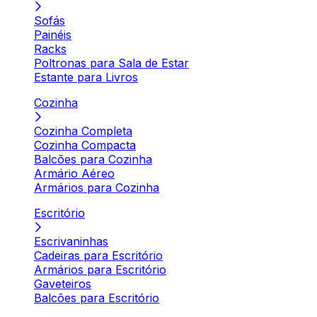
Sofás
Painéis
Racks
Poltronas para Sala de Estar
Estante para Livros
Cozinha
Cozinha Completa
Cozinha Compacta
Balcões para Cozinha
Armário Aéreo
Armários para Cozinha
Escritório
Escrivaninhas
Cadeiras para Escritório
Armários para Escritório
Gaveteiros
Balcões para Escritório