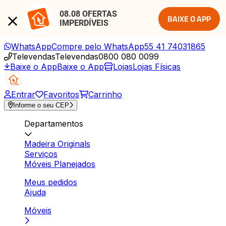
08.08 OFERTAS 
BAIXE O APP
IMPERDÍVEIS
WhatsApp
Compre pelo WhatsApp
55 41 74031865
Televendas
Televendas
0800 080 0099
Baixe o App
Baixe o App
Lojas
Lojas Físicas
Entrar
Favoritos
Carrinho
Informe o seu CEP
Departamentos
Madeira Originals
Serviços
Móveis Planejados
Meus pedidos
Ajuda
Móveis