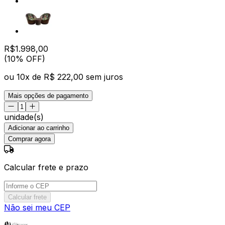
R$
1.998
,
00
(10% OFF)
ou
10
x de
R$ 222,00
sem juros
Mais opções de pagamento
unidade(s)
Adicionar ao carrinho
Comprar agora
Calcular frete e prazo
Calcular frete
Não sei meu CEP