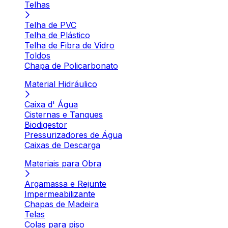
Telhas
Telha de PVC
Telha de Plástico
Telha de Fibra de Vidro
Toldos
Chapa de Policarbonato
Material Hidráulico
Caixa d' Água
Cisternas e Tanques
Biodigestor
Pressurizadores de Água
Caixas de Descarga
Materiais para Obra
Argamassa e Rejunte
Impermeabilizante
Chapas de Madeira
Telas
Colas para piso