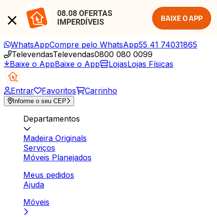
08.08 OFERTAS 
BAIXE O APP
IMPERDÍVEIS
WhatsApp
Compre pelo WhatsApp
55 41 74031865
Televendas
Televendas
0800 080 0099
Baixe o App
Baixe o App
Lojas
Lojas Físicas
Entrar
Favoritos
Carrinho
Informe o seu CEP
Departamentos
Madeira Originals
Serviços
Móveis Planejados
Meus pedidos
Ajuda
Móveis