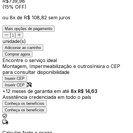
R$
739
,
98
(15% OFF)
ou
8
x de
R$ 108,82
sem juros
Mais opções de pagamento
unidade(s)
Adicionar ao carrinho
Comprar agora
Encontre o serviço ideal
Montagem, Impermeabilização e outros
Insira o CEP
para consultar disponibilidade
Inserir CEP
Inserir CEP
+
12
meses de garantia em até
8
x R$
14,63
Assistência credenciada em todo o país
Conheça os benefícios
Conheça os benefícios
Calcular frete e prazo