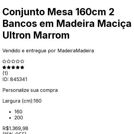
Conjunto Mesa 160cm 2
Bancos em Madeira Maciça
Ultron Marrom
Vendido e entregue por
MadeiraMadeira
(
1
)
ID:
845341
Personalize sua compra
Largura (cm):
160
160
200
R$
1.369
,
98