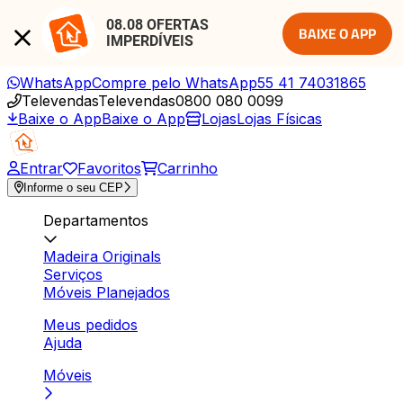
08.08 OFERTAS 
BAIXE O APP
IMPERDÍVEIS
WhatsApp
Compre pelo WhatsApp
55 41 74031865
Televendas
Televendas
0800 080 0099
Baixe o App
Baixe o App
Lojas
Lojas Físicas
Entrar
Favoritos
Carrinho
Informe o seu CEP
Departamentos
Madeira Originals
Serviços
Móveis Planejados
Meus pedidos
Ajuda
Móveis