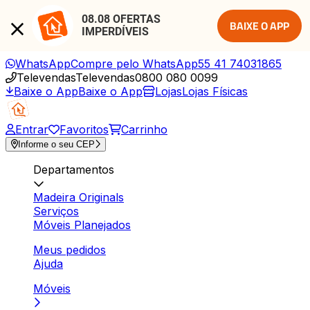
08.08 OFERTAS 
BAIXE O APP
IMPERDÍVEIS
WhatsApp
Compre pelo WhatsApp
55 41 74031865
Televendas
Televendas
0800 080 0099
Baixe o App
Baixe o App
Lojas
Lojas Físicas
Entrar
Favoritos
Carrinho
Informe o seu CEP
Departamentos
Madeira Originals
Serviços
Móveis Planejados
Meus pedidos
Ajuda
Móveis