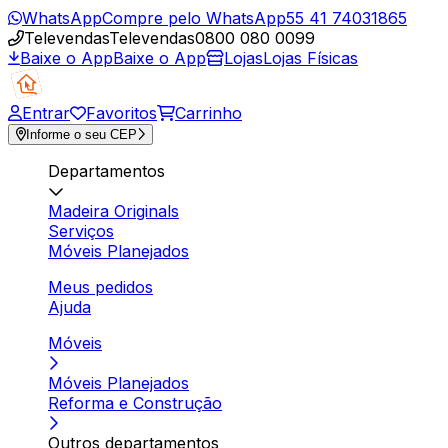
WhatsApp
Compre pelo WhatsApp
55 41 74031865
Televendas
Televendas
0800 080 0099
Baixe o App
Baixe o App
Lojas
Lojas Físicas
Entrar
Favoritos
Carrinho
Informe o seu CEP
Departamentos
Madeira Originals
Serviços
Móveis Planejados
Meus pedidos
Ajuda
Móveis
Móveis Planejados
Reforma e Construção
Outros departamentos