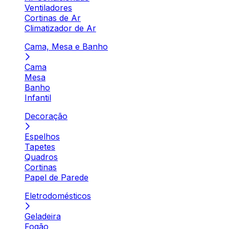
Ventiladores
Cortinas de Ar
Climatizador de Ar
Cama, Mesa e Banho
Cama
Mesa
Banho
Infantil
Decoração
Espelhos
Tapetes
Quadros
Cortinas
Papel de Parede
Eletrodomésticos
Geladeira
Fogão