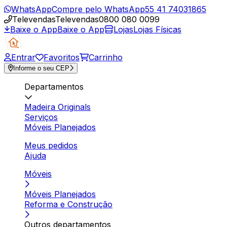
WhatsApp
Compre pelo WhatsApp
55 41 74031865
Televendas
Televendas
0800 080 0099
Baixe o App
Baixe o App
Lojas
Lojas Físicas
Entrar
Favoritos
Carrinho
Informe o seu CEP
Departamentos
Madeira Originals
Serviços
Móveis Planejados
Meus pedidos
Ajuda
Móveis
Móveis Planejados
Reforma e Construção
Outros departamentos