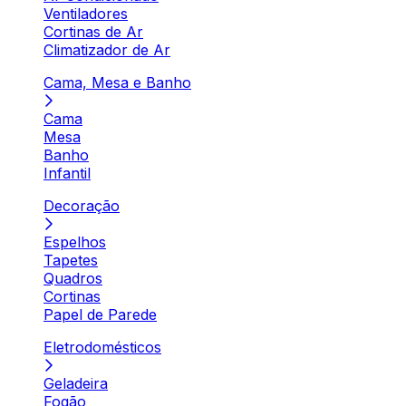
Ventiladores
Cortinas de Ar
Climatizador de Ar
Cama, Mesa e Banho
Cama
Mesa
Banho
Infantil
Decoração
Espelhos
Tapetes
Quadros
Cortinas
Papel de Parede
Eletrodomésticos
Geladeira
Fogão