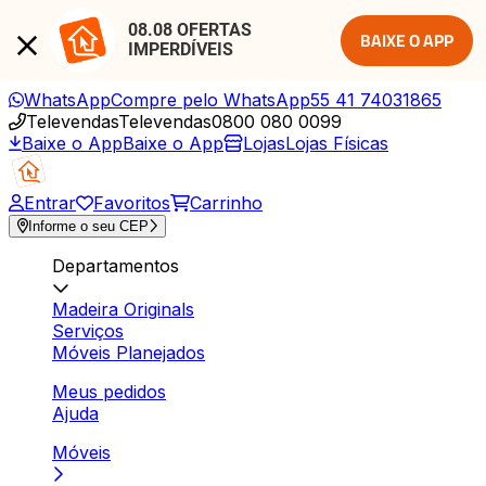
08.08 OFERTAS 
BAIXE O APP
IMPERDÍVEIS
WhatsApp
Compre pelo WhatsApp
55 41 74031865
Televendas
Televendas
0800 080 0099
Baixe o App
Baixe o App
Lojas
Lojas Físicas
Entrar
Favoritos
Carrinho
Informe o seu CEP
Departamentos
Madeira Originals
Serviços
Móveis Planejados
Meus pedidos
Ajuda
Móveis