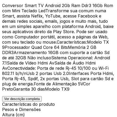
Conversor Smart TV Android 2Gb Ram Ddr3 16Gb Rom
com Mini Teclado LedTransforme sua comum numa
Smart, assista Neflix, YoTube, acesse Facebook e
demais redes sociais, emails, jogos e muito mais, tudo
em um simples aparelho com plataforma Android, baixe
seus aplicativos direto da Play Store. Pode ser usado
como Computador portátil, acesso a páginas da Web,
com seu teclado ou mouse.Características:Modelo TX
9Processador Quad Core 64 BitsMemória 2 GB
DDR3Armazenamento 16GB com suporte a cartão Sd
de até 32GB Não inclusoSistema Operacional: Android
7.1Saída de Vídeo Hdmi AvSaída de Áudio Hdmi
AvConectividade: Porta de rede Rj-45 10/100 ou Wi-Fi
802.11 b/h/nUsb 2 portas Usb 2.0Interfaces Porta Hdmi,
Porta Rj-45, Spdif, 2x portas Usb, Slot para cartão Sd e
plug de energia.Fonte de Alimentação 5VCor
PretoGarantia 30 diasModelo TX9
Ver descrição completa
Características do produto
Pesos e Dimensões
Altura (cm)