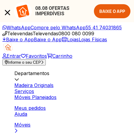
08.08 OFERTAS 
BAIXE O APP
IMPERDÍVEIS
WhatsApp
Compre pelo WhatsApp
55 41 74031865
Televendas
Televendas
0800 080 0099
Baixe o App
Baixe o App
Lojas
Lojas Físicas
Entrar
Favoritos
Carrinho
Informe o seu CEP
Departamentos
Madeira Originals
Serviços
Móveis Planejados
Meus pedidos
Ajuda
Móveis