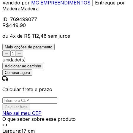
Vendido por
MC EMPREENDIMENTOS
| Entregue por
MadeiraMadeira
ID:
769499077
R$
449
,
90
ou
4
x de
R$ 112,48
sem juros
Mais opções de pagamento
unidade(s)
Adicionar ao carrinho
Comprar agora
Calcular frete e prazo
Calcular frete
Não sei meu CEP
O que saber sobre esse produto
Largura
:
17 cm