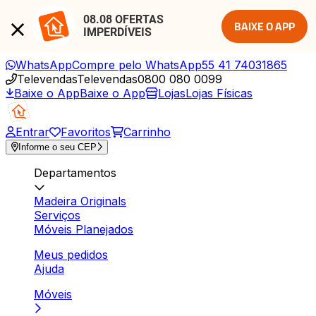
08.08 OFERTAS 
BAIXE O APP
IMPERDÍVEIS
WhatsApp
Compre pelo WhatsApp
55 41 74031865
Televendas
Televendas
0800 080 0099
Baixe o App
Baixe o App
Lojas
Lojas Físicas
Entrar
Favoritos
Carrinho
Informe o seu CEP
Departamentos
Madeira Originals
Serviços
Móveis Planejados
Meus pedidos
Ajuda
Móveis