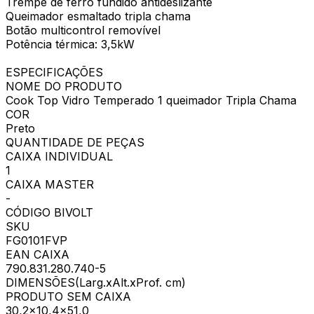
Trempe de ferro fundido antideslizante
Queimador esmaltado tripla chama
Botão multicontrol removível
Potência térmica: 3,5kW
ESPECIFICAÇÕES
NOME DO PRODUTO
Cook Top Vidro Temperado 1 queimador Tripla Chama
COR
Preto
QUANTIDADE DE PEÇAS
CAIXA INDIVIDUAL
1
CAIXA MASTER
-
CÓDIGO BIVOLT
SKU
FG0101FVP
EAN CAIXA
790.831.280.740-5
DIMENSÕES(Larg.xAlt.xProf. cm)
PRODUTO SEM CAIXA
30,2x10,4x51,0