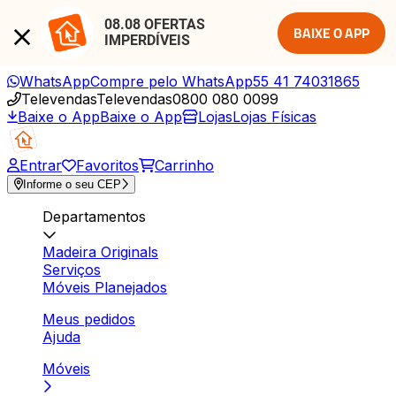
08.08 OFERTAS 
BAIXE O APP
IMPERDÍVEIS
WhatsApp
Compre pelo WhatsApp
55 41 74031865
Televendas
Televendas
0800 080 0099
Baixe o App
Baixe o App
Lojas
Lojas Físicas
Entrar
Favoritos
Carrinho
Informe o seu CEP
Departamentos
Madeira Originals
Serviços
Móveis Planejados
Meus pedidos
Ajuda
Móveis