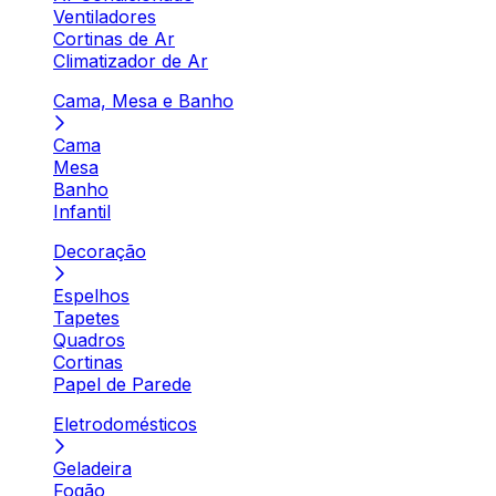
Ventiladores
Cortinas de Ar
Climatizador de Ar
Cama, Mesa e Banho
Cama
Mesa
Banho
Infantil
Decoração
Espelhos
Tapetes
Quadros
Cortinas
Papel de Parede
Eletrodomésticos
Geladeira
Fogão