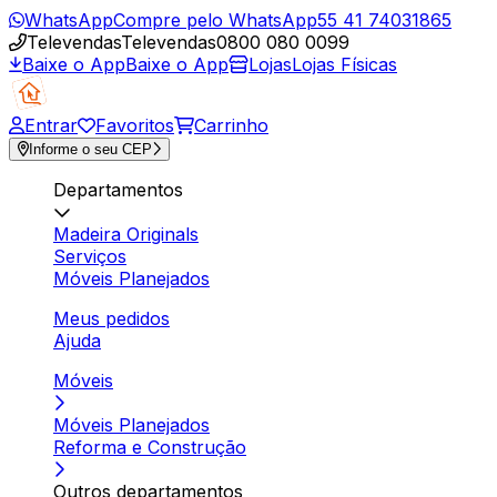
WhatsApp
Compre pelo WhatsApp
55 41 74031865
Televendas
Televendas
0800 080 0099
Baixe o App
Baixe o App
Lojas
Lojas Físicas
Entrar
Favoritos
Carrinho
Informe o seu CEP
Departamentos
Madeira Originals
Serviços
Móveis Planejados
Meus pedidos
Ajuda
Móveis
Móveis Planejados
Reforma e Construção
Outros departamentos