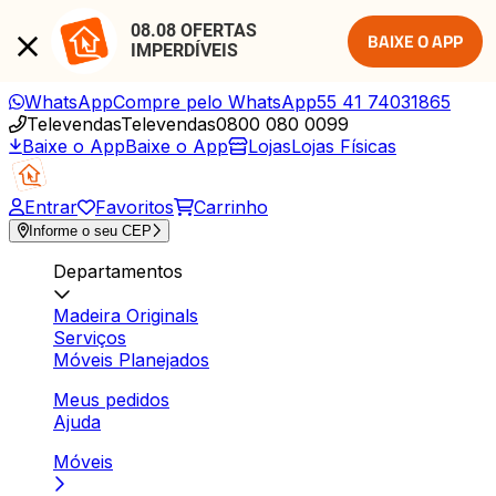
08.08 OFERTAS 
BAIXE O APP
IMPERDÍVEIS
WhatsApp
Compre pelo WhatsApp
55 41 74031865
Televendas
Televendas
0800 080 0099
Baixe o App
Baixe o App
Lojas
Lojas Físicas
Entrar
Favoritos
Carrinho
Informe o seu CEP
Departamentos
Madeira Originals
Serviços
Móveis Planejados
Meus pedidos
Ajuda
Móveis