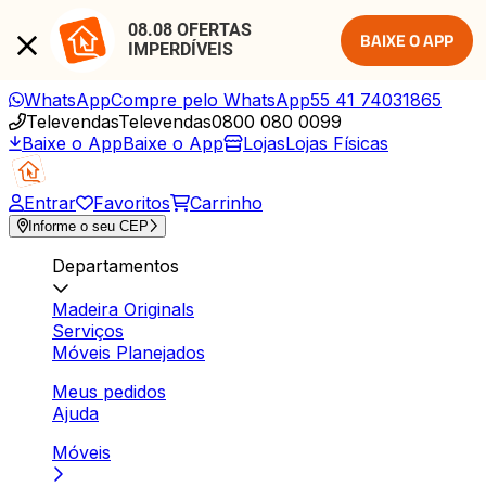
08.08 OFERTAS 
BAIXE O APP
IMPERDÍVEIS
WhatsApp
Compre pelo WhatsApp
55 41 74031865
Televendas
Televendas
0800 080 0099
Baixe o App
Baixe o App
Lojas
Lojas Físicas
Entrar
Favoritos
Carrinho
Informe o seu CEP
Departamentos
Madeira Originals
Serviços
Móveis Planejados
Meus pedidos
Ajuda
Móveis