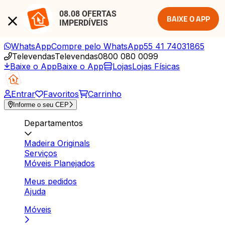
08.08 OFERTAS 
BAIXE O APP
IMPERDÍVEIS
WhatsApp
Compre pelo WhatsApp
55 41 74031865
Televendas
Televendas
0800 080 0099
Baixe o App
Baixe o App
Lojas
Lojas Físicas
Entrar
Favoritos
Carrinho
Informe o seu CEP
Departamentos
Madeira Originals
Serviços
Móveis Planejados
Meus pedidos
Ajuda
Móveis