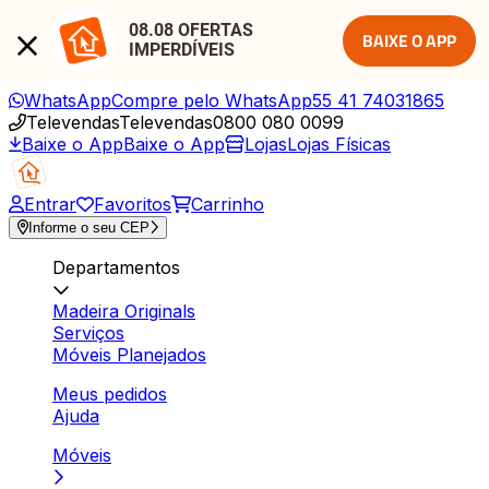
08.08 OFERTAS 
BAIXE O APP
IMPERDÍVEIS
WhatsApp
Compre pelo WhatsApp
55 41 74031865
Televendas
Televendas
0800 080 0099
Baixe o App
Baixe o App
Lojas
Lojas Físicas
Entrar
Favoritos
Carrinho
Informe o seu CEP
Departamentos
Madeira Originals
Serviços
Móveis Planejados
Meus pedidos
Ajuda
Móveis