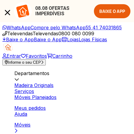
08.08 OFERTAS 
BAIXE O APP
IMPERDÍVEIS
WhatsApp
Compre pelo WhatsApp
55 41 74031865
Televendas
Televendas
0800 080 0099
Baixe o App
Baixe o App
Lojas
Lojas Físicas
Entrar
Favoritos
Carrinho
Informe o seu CEP
Departamentos
Madeira Originals
Serviços
Móveis Planejados
Meus pedidos
Ajuda
Móveis