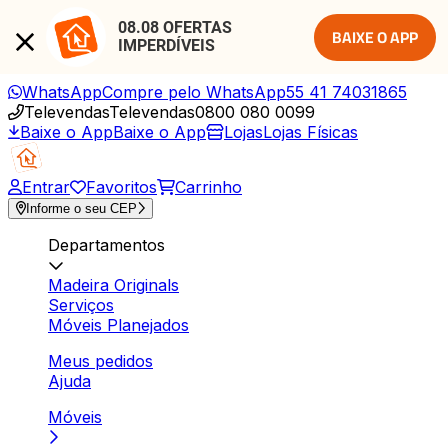
08.08 OFERTAS 
BAIXE O APP
IMPERDÍVEIS
WhatsApp
Compre pelo WhatsApp
55 41 74031865
Televendas
Televendas
0800 080 0099
Baixe o App
Baixe o App
Lojas
Lojas Físicas
Entrar
Favoritos
Carrinho
Informe o seu CEP
Departamentos
Madeira Originals
Serviços
Móveis Planejados
Meus pedidos
Ajuda
Móveis