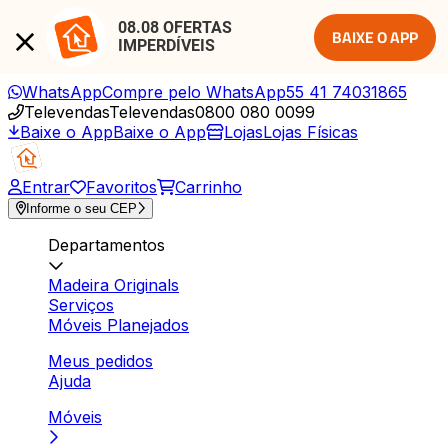
08.08 OFERTAS 
BAIXE O APP
IMPERDÍVEIS
WhatsApp
Compre pelo WhatsApp
55 41 74031865
Televendas
Televendas
0800 080 0099
Baixe o App
Baixe o App
Lojas
Lojas Físicas
Entrar
Favoritos
Carrinho
Informe o seu CEP
Departamentos
Madeira Originals
Serviços
Móveis Planejados
Meus pedidos
Ajuda
Móveis