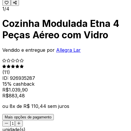
1/4
Cozinha Modulada Etna 4
Peças Aéreo com Vidro
Vendido e entregue por
Allegra Lar
(
11
)
ID:
926935287
15% cashback
R$
1.039,90
R$
883
,
48
ou
8
x de
R$ 110,44
sem juros
Mais opções de pagamento
unidade(s)