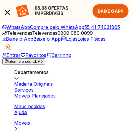
08.08 OFERTAS 
BAIXE O APP
IMPERDÍVEIS
WhatsApp
Compre pelo WhatsApp
55 41 74031865
Televendas
Televendas
0800 080 0099
Baixe o App
Baixe o App
Lojas
Lojas Físicas
Entrar
Favoritos
Carrinho
Informe o seu CEP
Departamentos
Madeira Originals
Serviços
Móveis Planejados
Meus pedidos
Ajuda
Móveis