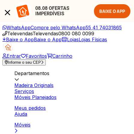
08.08 OFERTAS 
BAIXE O APP
IMPERDÍVEIS
WhatsApp
Compre pelo WhatsApp
55 41 74031865
Televendas
Televendas
0800 080 0099
Baixe o App
Baixe o App
Lojas
Lojas Físicas
Entrar
Favoritos
Carrinho
Informe o seu CEP
Departamentos
Madeira Originals
Serviços
Móveis Planejados
Meus pedidos
Ajuda
Móveis