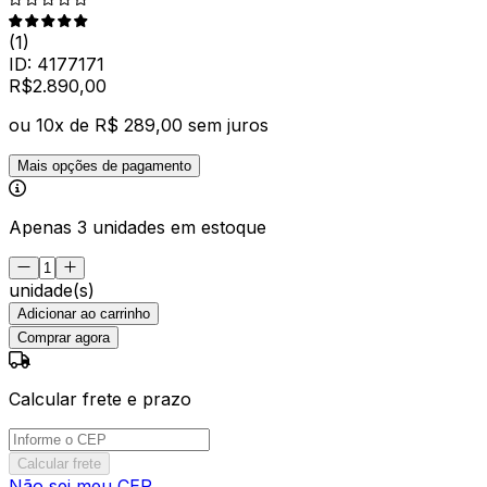
(
1
)
ID:
4177171
R$
2.890
,
00
ou
10
x de
R$ 289,00
sem juros
Mais opções de pagamento
Apenas 3 unidades em estoque
unidade(s)
Adicionar ao carrinho
Comprar agora
Calcular frete e prazo
Calcular frete
Não sei meu CEP