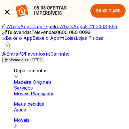
08.08 OFERTAS 
BAIXE O APP
IMPERDÍVEIS
WhatsApp
Compre pelo WhatsApp
55 41 74031865
Televendas
Televendas
0800 080 0099
Baixe o App
Baixe o App
Lojas
Lojas Físicas
Entrar
Favoritos
Carrinho
Informe o seu CEP
Departamentos
Madeira Originals
Serviços
Móveis Planejados
Meus pedidos
Ajuda
Móveis