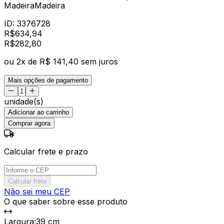
MadeiraMadeira
ID:
3376728
R$
634,94
R$
282
,
80
ou
2
x de
R$ 141,40
sem juros
Mais opções de pagamento
unidade(s)
Adicionar ao carrinho
Comprar agora
Calcular frete e prazo
Calcular frete
Não sei meu CEP
O que saber sobre esse produto
Largura
:
39 cm