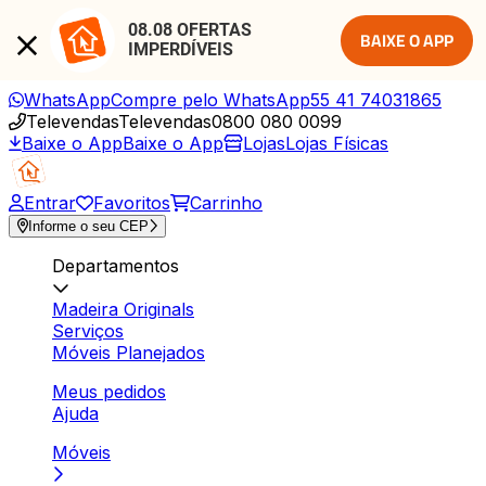
08.08 OFERTAS 
BAIXE O APP
IMPERDÍVEIS
WhatsApp
Compre pelo WhatsApp
55 41 74031865
Televendas
Televendas
0800 080 0099
Baixe o App
Baixe o App
Lojas
Lojas Físicas
Entrar
Favoritos
Carrinho
Informe o seu CEP
Departamentos
Madeira Originals
Serviços
Móveis Planejados
Meus pedidos
Ajuda
Móveis