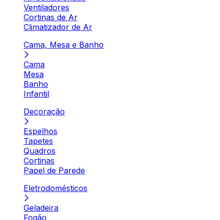
Ventiladores
Cortinas de Ar
Climatizador de Ar
Cama, Mesa e Banho
Cama
Mesa
Banho
Infantil
Decoração
Espelhos
Tapetes
Quadros
Cortinas
Papel de Parede
Eletrodomésticos
Geladeira
Fogão