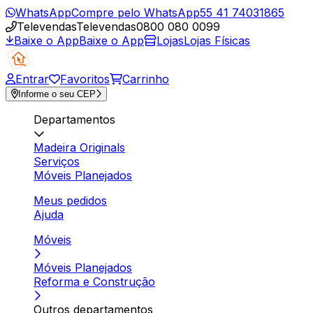
WhatsApp
Compre pelo WhatsApp
55 41 74031865
Televendas
Televendas
0800 080 0099
Baixe o App
Baixe o App
Lojas
Lojas Físicas
Entrar
Favoritos
Carrinho
Informe o seu CEP
Departamentos
Madeira Originals
Serviços
Móveis Planejados
Meus pedidos
Ajuda
Móveis
Móveis Planejados
Reforma e Construção
Outros departamentos