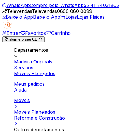
WhatsApp
Compre pelo WhatsApp
55 41 74031865
Televendas
Televendas
0800 080 0099
Baixe o App
Baixe o App
Lojas
Lojas Físicas
Entrar
Favoritos
Carrinho
Informe o seu CEP
Departamentos
Madeira Originals
Serviços
Móveis Planejados
Meus pedidos
Ajuda
Móveis
Móveis Planejados
Reforma e Construção
Outros departamentos