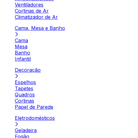
Ventiladores
Cortinas de Ar
Climatizador de Ar
Cama, Mesa e Banho
Cama
Mesa
Banho
Infantil
Decoração
Espelhos
Tapetes
Quadros
Cortinas
Papel de Parede
Eletrodomésticos
Geladeira
Fogão