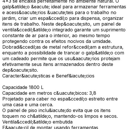
4x3 se encaixa perfeitamente no ambiente natural. O
galp&atilde;o &eacute; ideal para armazenar ferramentas
e acess&oacute;rios &uacute;teis para o trabalho no
jardim, criar um espa&ccedil;o para dispensa, organizar
itens de trabalho. Neste dep&oacute;sito, um painel de
ventila&ccedil;&atilde;o integrado garante um suprimento
constante de ar para o interior, ao mesmo tempo
protegendo contra os efeitos nocivos da umidade.
Dobradi&ccedil;as de metal refor&ccedil;am a estrutura,
enquanto a possibilidade de trancar o galp&atilde;o com
um cadeado permite que os usu&aacute;rios protejam
efetivamente seus itens armazenados dentro deste
dep&oacute;sito.
Caracter&iacute;sticas e Benef&iacute;cios
Capacidade 1800 L
Capacidade em metros c&uacute;bicos: 3,8
Projetado para caber no espa&ccedil;o estreito entre
uma casa e uma cerca.
O painel de piso inclu&iacute;do evita que os itens
toquem no ch&atilde;o, mantendo-os limpos e secos.
Ventila&ccedil;&atilde;o embutida
F&aacute;cil de montar usando ferramentas