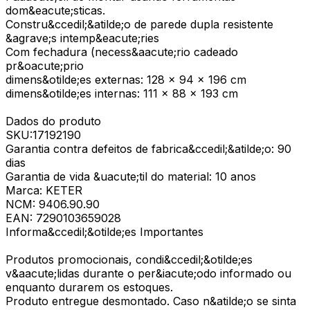
dom&eacute;sticas.
Constru&ccedil;&atilde;o de parede dupla resistente
&agrave;s intemp&eacute;ries
Com fechadura (necess&aacute;rio cadeado
pr&oacute;prio
dimens&otilde;es externas: 128 x 94 x 196 cm
dimens&otilde;es internas: 111 x 88 x 193 cm
Dados do produto
SKU:17192190
Garantia contra defeitos de fabrica&ccedil;&atilde;o: 90
dias
Garantia de vida &uacute;til do material: 10 anos
Marca: KETER
NCM: 9406.90.90
EAN: 7290103659028
Informa&ccedil;&otilde;es Importantes
Produtos promocionais, condi&ccedil;&otilde;es
v&aacute;lidas durante o per&iacute;odo informado ou
enquanto durarem os estoques.
Produto entregue desmontado. Caso n&atilde;o se sinta