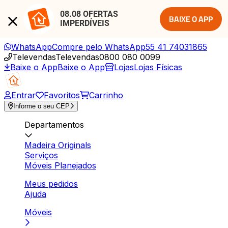
08.08 OFERTAS 
BAIXE O APP
IMPERDÍVEIS
WhatsApp
Compre pelo WhatsApp
55 41 74031865
Televendas
Televendas
0800 080 0099
Baixe o App
Baixe o App
Lojas
Lojas Físicas
Entrar
Favoritos
Carrinho
Informe o seu CEP
Departamentos
Madeira Originals
Serviços
Móveis Planejados
Meus pedidos
Ajuda
Móveis