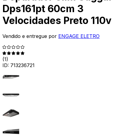
Dps161pt 60cm 3
Velocidades Preto 110v
Vendido e entregue por
ENGAGE ELETRO
(
1
)
ID:
713236721