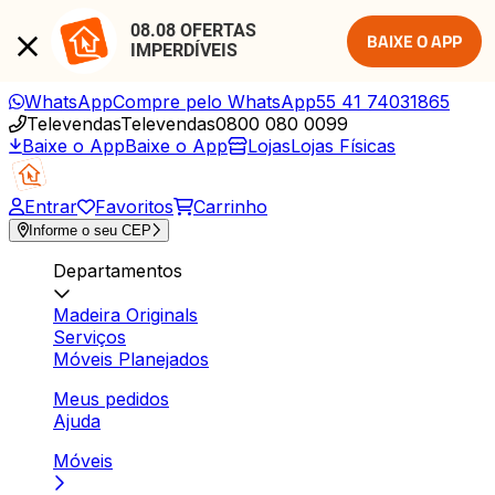
08.08 OFERTAS 
BAIXE O APP
IMPERDÍVEIS
WhatsApp
Compre pelo WhatsApp
55 41 74031865
Televendas
Televendas
0800 080 0099
Baixe o App
Baixe o App
Lojas
Lojas Físicas
Entrar
Favoritos
Carrinho
Informe o seu CEP
Departamentos
Madeira Originals
Serviços
Móveis Planejados
Meus pedidos
Ajuda
Móveis