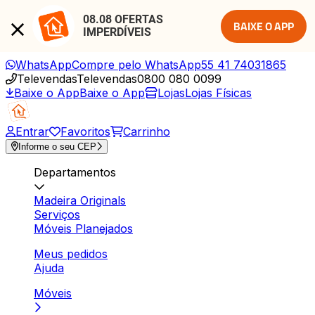
08.08 OFERTAS 
BAIXE O APP
IMPERDÍVEIS
WhatsApp
Compre pelo WhatsApp
55 41 74031865
Televendas
Televendas
0800 080 0099
Baixe o App
Baixe o App
Lojas
Lojas Físicas
Entrar
Favoritos
Carrinho
Informe o seu CEP
Departamentos
Madeira Originals
Serviços
Móveis Planejados
Meus pedidos
Ajuda
Móveis