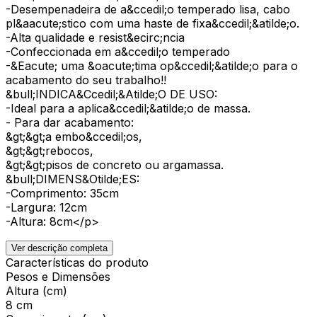
-Desempenadeira de a&ccedil;o temperado lisa, cabo
pl&aacute;stico com uma haste de fixa&ccedil;&atilde;o.
-Alta qualidade e resist&ecirc;ncia
-Confeccionada em a&ccedil;o temperado
-&Eacute; uma &oacute;tima op&ccedil;&atilde;o para o
acabamento do seu trabalho!!
&bull;INDICA&Ccedil;&Atilde;O DE USO:
-Ideal para a aplica&ccedil;&atilde;o de massa.
- Para dar acabamento:
&gt;&gt;a embo&ccedil;os,
&gt;&gt;rebocos,
&gt;&gt;pisos de concreto ou argamassa.
&bull;DIMENS&Otilde;ES:
-Comprimento: 35cm
-Largura: 12cm
-Altura: 8cm</p>
Ver descrição completa
Características do produto
Pesos e Dimensões
Altura (cm)
8 cm