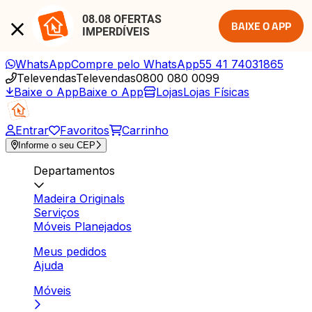
08.08 OFERTAS 
BAIXE O APP
IMPERDÍVEIS
WhatsApp
Compre pelo WhatsApp
55 41 74031865
Televendas
Televendas
0800 080 0099
Baixe o App
Baixe o App
Lojas
Lojas Físicas
Entrar
Favoritos
Carrinho
Informe o seu CEP
Departamentos
Madeira Originals
Serviços
Móveis Planejados
Meus pedidos
Ajuda
Móveis