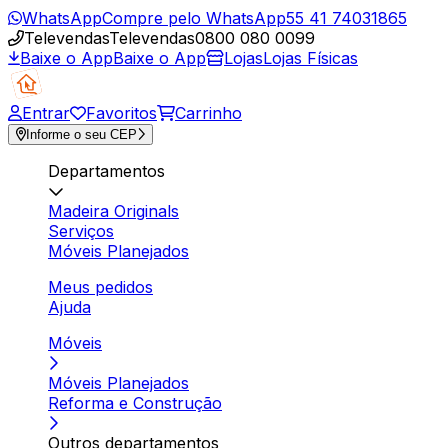
WhatsApp
Compre pelo WhatsApp
55 41 74031865
Televendas
Televendas
0800 080 0099
Baixe o App
Baixe o App
Lojas
Lojas Físicas
Entrar
Favoritos
Carrinho
Informe o seu CEP
Departamentos
Madeira Originals
Serviços
Móveis Planejados
Meus pedidos
Ajuda
Móveis
Móveis Planejados
Reforma e Construção
Outros departamentos