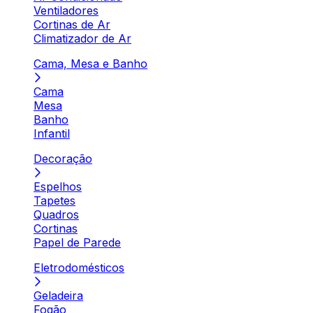
Ventiladores
Cortinas de Ar
Climatizador de Ar
Cama, Mesa e Banho
Cama
Mesa
Banho
Infantil
Decoração
Espelhos
Tapetes
Quadros
Cortinas
Papel de Parede
Eletrodomésticos
Geladeira
Fogão