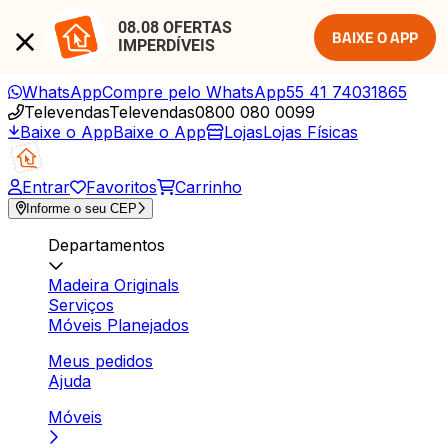
08.08 OFERTAS 
BAIXE O APP
IMPERDÍVEIS
WhatsApp
Compre pelo WhatsApp
55 41 74031865
Televendas
Televendas
0800 080 0099
Baixe o App
Baixe o App
Lojas
Lojas Físicas
Entrar
Favoritos
Carrinho
Informe o seu CEP
Departamentos
Madeira Originals
Serviços
Móveis Planejados
Meus pedidos
Ajuda
Móveis