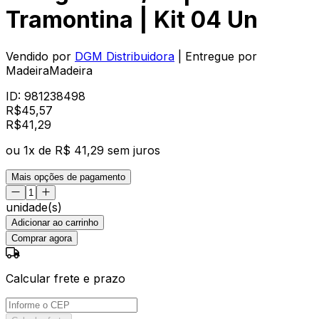
Tramontina | Kit 04 Un
Vendido por
DGM Distribuidora
| Entregue por
MadeiraMadeira
ID:
981238498
R$
45,57
R$
41
,
29
ou
1
x de
R$ 41,29
sem juros
Mais opções de pagamento
unidade(s)
Adicionar ao carrinho
Comprar agora
Calcular frete e prazo