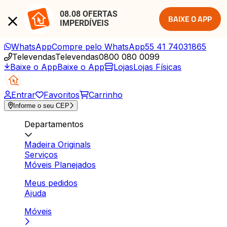
08.08 OFERTAS 
BAIXE O APP
IMPERDÍVEIS
WhatsApp
Compre pelo WhatsApp
55 41 74031865
Televendas
Televendas
0800 080 0099
Baixe o App
Baixe o App
Lojas
Lojas Físicas
Entrar
Favoritos
Carrinho
Informe o seu CEP
Departamentos
Madeira Originals
Serviços
Móveis Planejados
Meus pedidos
Ajuda
Móveis