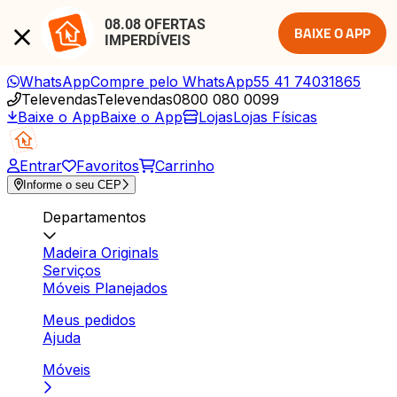
08.08 OFERTAS 
BAIXE O APP
IMPERDÍVEIS
WhatsApp
Compre pelo WhatsApp
55 41 74031865
Televendas
Televendas
0800 080 0099
Baixe o App
Baixe o App
Lojas
Lojas Físicas
Entrar
Favoritos
Carrinho
Informe o seu CEP
Departamentos
Madeira Originals
Serviços
Móveis Planejados
Meus pedidos
Ajuda
Móveis