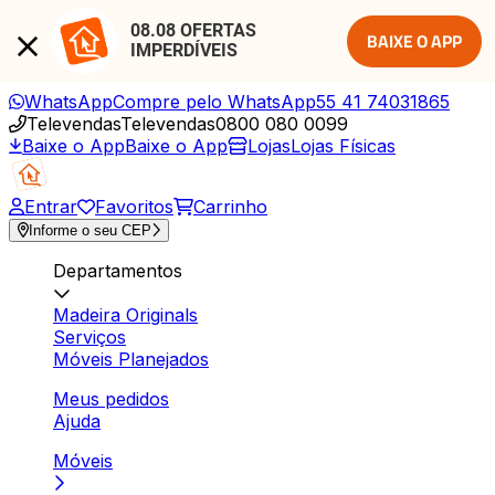
08.08 OFERTAS 
BAIXE O APP
IMPERDÍVEIS
WhatsApp
Compre pelo WhatsApp
55 41 74031865
Televendas
Televendas
0800 080 0099
Baixe o App
Baixe o App
Lojas
Lojas Físicas
Entrar
Favoritos
Carrinho
Informe o seu CEP
Departamentos
Madeira Originals
Serviços
Móveis Planejados
Meus pedidos
Ajuda
Móveis