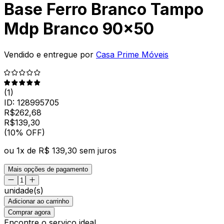
Base Ferro Branco Tampo
Mdp Branco 90x50
Vendido e entregue por
Casa Prime Móveis
(
1
)
ID:
128995705
R$
262,68
R$
139
,
30
(10% OFF)
ou
1
x de
R$ 139,30
sem juros
Mais opções de pagamento
unidade(s)
Adicionar ao carrinho
Comprar agora
Encontre o serviço ideal