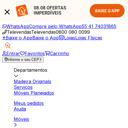
08.08 OFERTAS 
BAIXE O APP
IMPERDÍVEIS
WhatsApp
Compre pelo WhatsApp
55 41 74031865
Televendas
Televendas
0800 080 0099
Baixe o App
Baixe o App
Lojas
Lojas Físicas
Entrar
Favoritos
Carrinho
Informe o seu CEP
Departamentos
Madeira Originals
Serviços
Móveis Planejados
Meus pedidos
Ajuda
Móveis