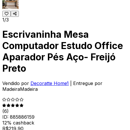
1/3
Escrivaninha Mesa
Computador Estudo Office
Aparador Pés Aço- Freijó
Preto
Vendido por
Decoratte Home1
| Entregue por
MadeiraMadeira
(
6
)
ID:
885886159
12% cashback
R$
219,90