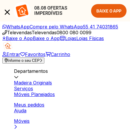
08.08 OFERTAS 
BAIXE O APP
IMPERDÍVEIS
WhatsApp
Compre pelo WhatsApp
55 41 74031865
Televendas
Televendas
0800 080 0099
Baixe o App
Baixe o App
Lojas
Lojas Físicas
Entrar
Favoritos
Carrinho
Informe o seu CEP
Departamentos
Madeira Originals
Serviços
Móveis Planejados
Meus pedidos
Ajuda
Móveis