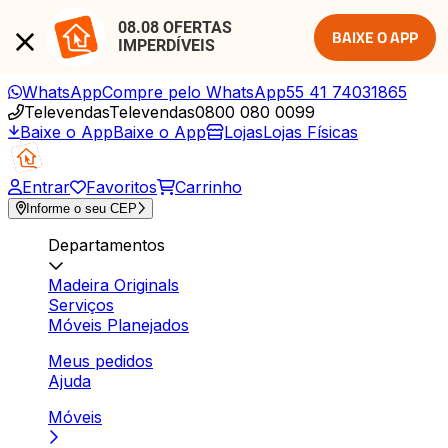
08.08 OFERTAS 
BAIXE O APP
IMPERDÍVEIS
WhatsApp
Compre pelo WhatsApp
55 41 74031865
Televendas
Televendas
0800 080 0099
Baixe o App
Baixe o App
Lojas
Lojas Físicas
Entrar
Favoritos
Carrinho
Informe o seu CEP
Departamentos
Madeira Originals
Serviços
Móveis Planejados
Meus pedidos
Ajuda
Móveis