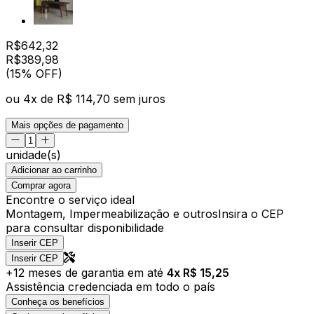
R$
642,32
R$
389
,
98
(15% OFF)
ou
4
x de
R$ 114,70
sem juros
Mais opções de pagamento
unidade(s)
Adicionar ao carrinho
Comprar agora
Encontre o serviço ideal
Montagem, Impermeabilização e outros
Insira o CEP
para consultar disponibilidade
Inserir CEP
Inserir CEP
+
12
meses de garantia em até
4
x R$
15,25
Assistência credenciada em todo o país
Conheça os benefícios