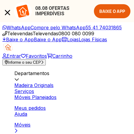
08.08 OFERTAS 
BAIXE O APP
IMPERDÍVEIS
WhatsApp
Compre pelo WhatsApp
55 41 74031865
Televendas
Televendas
0800 080 0099
Baixe o App
Baixe o App
Lojas
Lojas Físicas
Entrar
Favoritos
Carrinho
Informe o seu CEP
Departamentos
Madeira Originals
Serviços
Móveis Planejados
Meus pedidos
Ajuda
Móveis