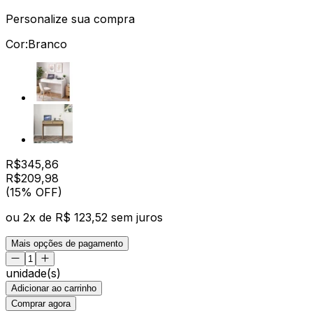
Personalize sua compra
Cor:
Branco
R$
345,86
R$
209
,
98
(15% OFF)
ou
2
x de
R$ 123,52
sem juros
Mais opções de pagamento
unidade(s)
Adicionar ao carrinho
Comprar agora