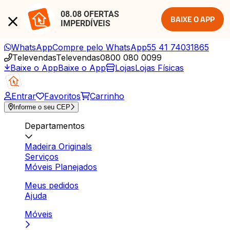
08.08 OFERTAS 
BAIXE O APP
IMPERDÍVEIS
WhatsApp
Compre pelo WhatsApp
55 41 74031865
Televendas
Televendas
0800 080 0099
Baixe o App
Baixe o App
Lojas
Lojas Físicas
Entrar
Favoritos
Carrinho
Informe o seu CEP
Departamentos
Madeira Originals
Serviços
Móveis Planejados
Meus pedidos
Ajuda
Móveis