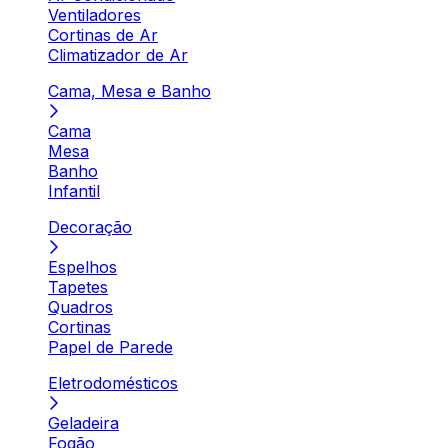
Ventiladores
Cortinas de Ar
Climatizador de Ar
Cama, Mesa e Banho
Cama
Mesa
Banho
Infantil
Decoração
Espelhos
Tapetes
Quadros
Cortinas
Papel de Parede
Eletrodomésticos
Geladeira
Fogão