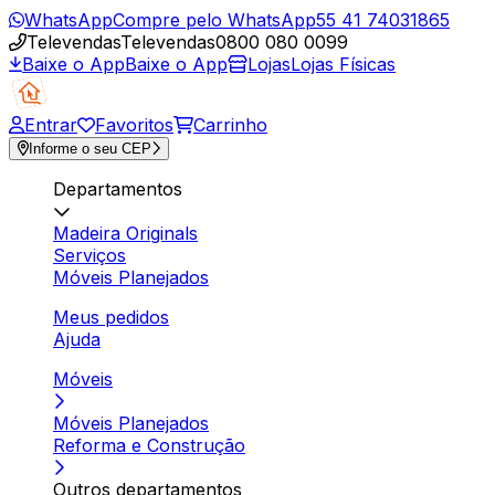
WhatsApp
Compre pelo WhatsApp
55 41 74031865
Televendas
Televendas
0800 080 0099
Baixe o App
Baixe o App
Lojas
Lojas Físicas
Entrar
Favoritos
Carrinho
Informe o seu CEP
Departamentos
Madeira Originals
Serviços
Móveis Planejados
Meus pedidos
Ajuda
Móveis
Móveis Planejados
Reforma e Construção
Outros departamentos