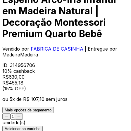
em Madeira Natural |
Decoração Montessori
Premium Quarto Bebê
Vendido por
FABRICA DE CASINHA
| Entregue por
MadeiraMadeira
ID:
314956706
10% cashback
R$
630,00
R$
455
,
18
(15% OFF)
ou
5
x de
R$ 107,10
sem juros
Mais opções de pagamento
unidade(s)
Adicionar ao carrinho