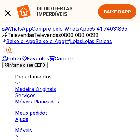
08.08 OFERTAS 
BAIXE O APP
IMPERDÍVEIS
WhatsApp
Compre pelo WhatsApp
55 41 74031865
Televendas
Televendas
0800 080 0099
Baixe o App
Baixe o App
Lojas
Lojas Físicas
Entrar
Favoritos
Carrinho
Informe o seu CEP
Departamentos
Madeira Originals
Serviços
Móveis Planejados
Meus pedidos
Ajuda
Móveis