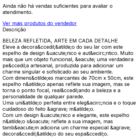
Ainda não há vendas suficientes para avaliar o
atendimento.
Ver mais produtos do vendedor
Descrição
BELEZA REFLETIDA, ARTE EM CADA DETALHE
Eleve a decora&ccedil;&atilde;o do seu lar com este
espelho de design &uacute;nico e aut&ecirc;ntico. Muito
mais que um objeto funcional, &eacute; uma verdadeira
pe&ccedil;a artesanal, produzida para adicionar um
charme singular e sofisticado ao seu ambiente.
Com dimens&otilde;es marcantes de 70cm x 50cm, este
espelho n&atilde;o apenas reflete sua imagem, mas se
torna o ponto focal, real&ccedil;ando a beleza e a
personalidade de qualquer parede.
Uma uni&atilde;o perfeita entre eleg&acirc;ncia e o toque
cuidadoso do feito &agrave; m&atilde;o.
Com um design &uacute;nico e elegante, este espelho
n&atilde;o s&oacute; reflete a sua imagem, mas
tamb&eacute;m adiciona um charme especial &agrave;
decora&ccedil;&atilde;o do seu espa&ccedil;o.