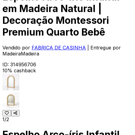
em Madeira Natural |
Decoração Montessori
Premium Quarto Bebê
Vendido por
FABRICA DE CASINHA
| Entregue por
MadeiraMadeira
ID:
314956706
10% cashback
1/2
Espelho Arco-íris Infantil