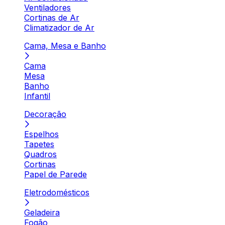
Ventiladores
Cortinas de Ar
Climatizador de Ar
Cama, Mesa e Banho
Cama
Mesa
Banho
Infantil
Decoração
Espelhos
Tapetes
Quadros
Cortinas
Papel de Parede
Eletrodomésticos
Geladeira
Fogão