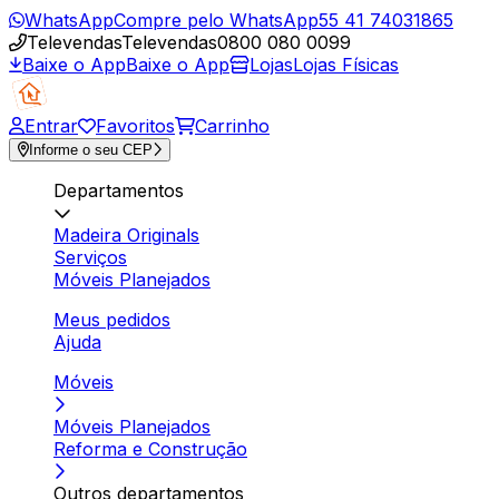
WhatsApp
Compre pelo WhatsApp
55 41 74031865
Televendas
Televendas
0800 080 0099
Baixe o App
Baixe o App
Lojas
Lojas Físicas
Entrar
Favoritos
Carrinho
Informe o seu CEP
Departamentos
Madeira Originals
Serviços
Móveis Planejados
Meus pedidos
Ajuda
Móveis
Móveis Planejados
Reforma e Construção
Outros departamentos