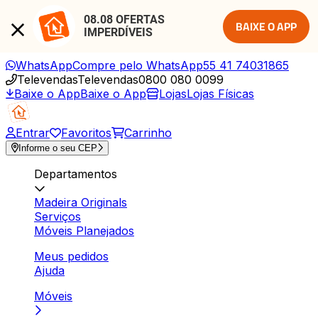
08.08 OFERTAS 
BAIXE O APP
IMPERDÍVEIS
WhatsApp
Compre pelo WhatsApp
55 41 74031865
Televendas
Televendas
0800 080 0099
Baixe o App
Baixe o App
Lojas
Lojas Físicas
Entrar
Favoritos
Carrinho
Informe o seu CEP
Departamentos
Madeira Originals
Serviços
Móveis Planejados
Meus pedidos
Ajuda
Móveis